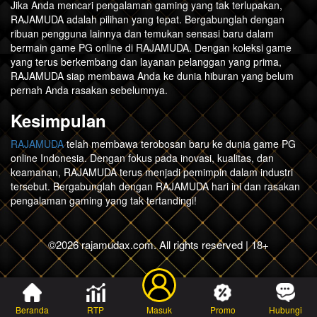
Jika Anda mencari pengalaman gaming yang tak terlupakan,
RAJAMUDA adalah pilihan yang tepat. Bergabunglah dengan
ribuan pengguna lainnya dan temukan sensasi baru dalam
bermain game PG online di RAJAMUDA. Dengan koleksi game
yang terus berkembang dan layanan pelanggan yang prima,
RAJAMUDA siap membawa Anda ke dunia hiburan yang belum
pernah Anda rasakan sebelumnya.
Kesimpulan
RAJAMUDA
telah membawa terobosan baru ke dunia game PG
online Indonesia. Dengan fokus pada inovasi, kualitas, dan
keamanan, RAJAMUDA terus menjadi pemimpin dalam industri
tersebut. Bergabunglah dengan RAJAMUDA hari ini dan rasakan
pengalaman gaming yang tak tertandingi!
©2026 rajamudax.com. All rights reserved | 18+
Beranda
RTP
Masuk
Promo
Hubungi